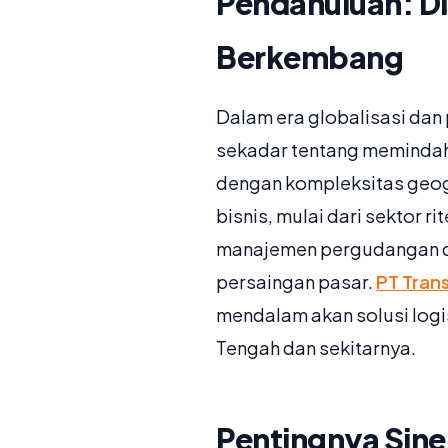
Pendahuluan: Di
Berkembang
Dalam era globalisasi dan
sekadar tentang memindahka
dengan kompleksitas geogra
bisnis, mulai dari sektor
manajemen pergudangan de
persaingan pasar.
PT Trans
mendalam akan solusi logis
Tengah dan sekitarnya.
Pentingnya Sine