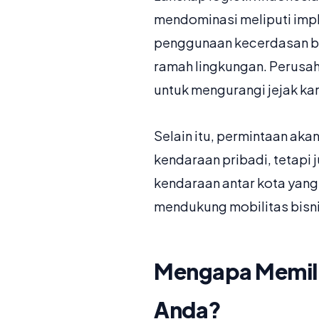
mendominasi meliputi imple
penggunaan kecerdasan buat
ramah lingkungan. Perusah
untuk mengurangi jejak ka
Selain itu, permintaan aka
kendaraan pribadi, tetapi 
kendaraan antar kota yang
mendukung mobilitas bisni
Mengapa Memilih
Anda?