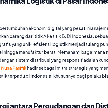
namika Logistik di Pasar Indone
 pertumbuhan ekonomi digital yang pesat, manajemen 
n barang dari titik A ke titik B. Di Indonesia, seb
fis yang unik, efisiensi logistik menjadi tulang p
 ritel hingga manufaktur berat. Memahami bagaimana
ngan sistem distribusi yang responsif adalah ku
 Nusa Pasifik
hadir sebagai mitra strategis yang m
tik terpadu di Indonesia, khususnya bagi pelaku bi
rgi antara Pergudangan dan Dist