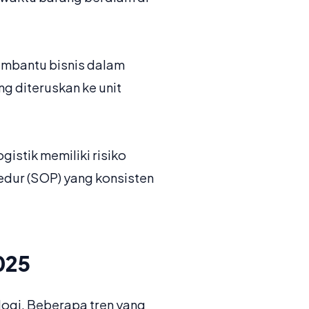
membantu bisnis dalam
g diteruskan ke unit
istik memiliki risiko
edur (SOP) yang konsisten
2025
logi. Beberapa tren yang