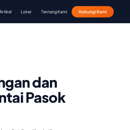
Artikel
Loker
Tentang Kami
Hubungi Kami
ngan dan
antai Pasok