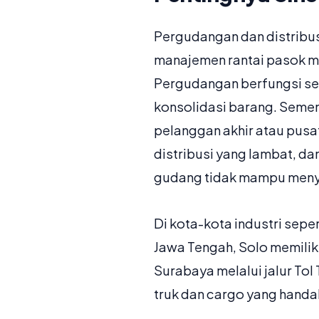
Pergudangan dan distribus
manajemen rantai pasok mo
Pergudangan berfungsi seb
konsolidasi barang. Sement
pelanggan akhir atau pusat
distribusi yang lambat, d
gudang tidak mampu menyi
Di kota-kota industri sepert
Jawa Tengah, Solo memilik
Surabaya melalui jalur Tol
truk dan cargo yang handa