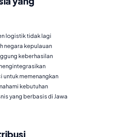
sia yang
logistik tidak lagi
uah negara kepulauan
unggung keberhasilan
 mengintegrasikan
nci untuk memenangkan
emahami kebutuhan
snis yang berbasis di Jawa
ribusi