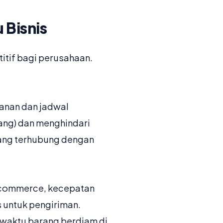
 Bisnis
tif bagi perusahaan.
panan dan jadwal
ang) dan menghindari
ang terhubung dengan
e-commerce, kecepatan
 untuk pengiriman.
 waktu barang berdiam di