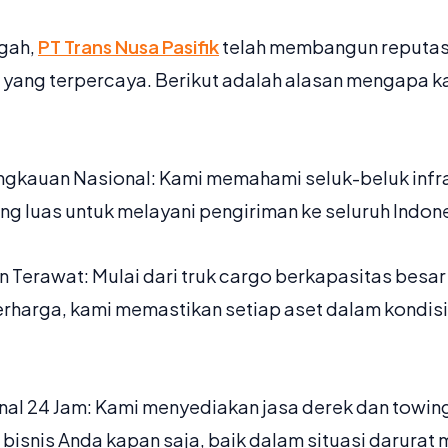
ngah,
PT Trans Nusa Pasifik
telah membangun reputasi
g yang terpercaya. Berikut adalah alasan mengapa ka
angkauan Nasional: Kami memahami seluk-beluk infr
ng luas untuk melayani pengiriman ke seluruh Indon
 Terawat: Mulai dari truk cargo berkapasitas besa
rharga, kami memastikan setiap aset dalam kondis
nal 24 Jam: Kami menyediakan jasa derek dan towing
bisnis Anda kapan saja, baik dalam situasi darurat