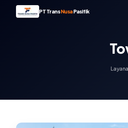
PT Trans
Nusa
Pasifik
To
Layana