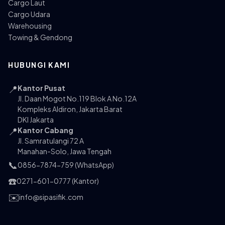
Cargo Laut
Cargo Udara
Warehousing
Towing & Gendong
HUBUNGI KAMI
📍
Kantor Pusat
Jl. Daan Mogot No.119 Blok A No.12A
Kompleks Aldiron, Jakarta Barat
DKI Jakarta
📍
Kantor Cabang
Jl. Samratulangi 72 A
Manahan-Solo, Jawa Tengah
📞
0856-7874-759 (WhatsApp)
☎️
0271-601-0777 (Kantor)
✉️
info@sipasifik.com