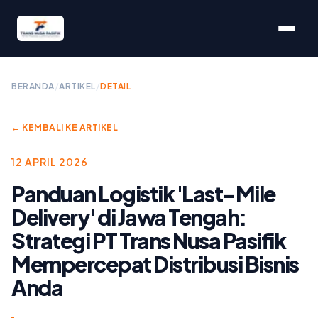
BERANDA
/
ARTIKEL
/
DETAIL
← KEMBALI KE ARTIKEL
12 APRIL 2026
Panduan Logistik 'Last-Mile
Delivery' di Jawa Tengah:
Strategi PT Trans Nusa Pasifik
Mempercepat Distribusi Bisnis
Anda