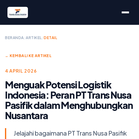
BERANDA
/
ARTIKEL
/
DETAIL
← KEMBALI KE ARTIKEL
4 APRIL 2026
Menguak Potensi Logistik
Indonesia: Peran PT Trans Nusa
Pasifik dalam Menghubungkan
Nusantara
Jelajahi bagaimana PT Trans Nusa Pasifik