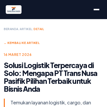
BERANDA
/
ARTIKEL
/
DETAIL
← KEMBALI KE ARTIKEL
16 MARET 2026
Solusi Logistik Terpercaya di
Solo: Mengapa PT Trans Nusa
Pasifik Pilihan Terbaik untuk
Bisnis Anda
Temukan layanan logistik, cargo, dan