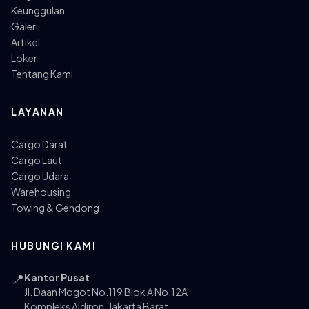
Keunggulan
Galeri
Artikel
Loker
Tentang Kami
LAYANAN
Cargo Darat
Cargo Laut
Cargo Udara
Warehousing
Towing & Gendong
HUBUNGI KAMI
📍
Kantor Pusat
Jl. Daan Mogot No.119 Blok A No.12A
Kompleks Aldiron, Jakarta Barat