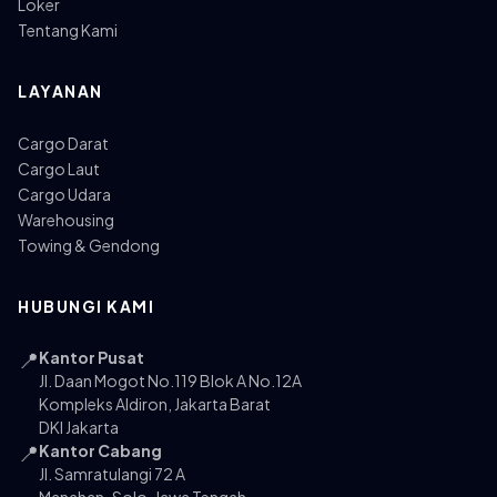
Loker
Tentang Kami
LAYANAN
Cargo Darat
Cargo Laut
Cargo Udara
Warehousing
Towing & Gendong
HUBUNGI KAMI
📍
Kantor Pusat
Jl. Daan Mogot No.119 Blok A No.12A
Kompleks Aldiron, Jakarta Barat
DKI Jakarta
📍
Kantor Cabang
Jl. Samratulangi 72 A