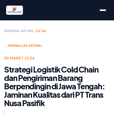
BERANDA
/
ARTIKEL
/
DETAIL
← KEMBALI KE ARTIKEL
30 MARET 2026
Strategi Logistik Cold Chain
dan Pengiriman Barang
Berpendingin di Jawa Tengah:
Jaminan Kualitas dari PT Trans
Nusa Pasifik